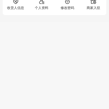
收货人信息
个人资料
修改密码
商家入驻