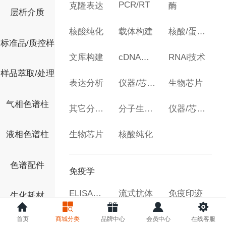
PCR/RT
克隆表达
酶
层析介质
核酸纯化
载体构建
核酸/蛋白合成
标准品/质控样
文库构建
cDNA及合成纯化
RNAi技术
样品萃取/处理
表达分析
仪器/芯片配套
生物芯片
气相色谱柱
其它分子生物学试剂
分子生物学
仪器/芯片配套
生物芯片
核酸纯化
液相色谱柱
色谱配件
免疫学
ELISA试剂盒
流式抗体
免疫印迹
生化耗材
单克隆抗体
多克隆抗体
WB抗体组合
首页
商城分类
品牌中心
会员中心
在线客服